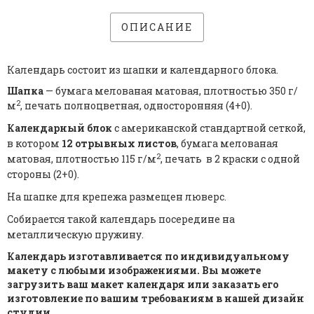
ОПИСАНИЕ
Календарь состоит из шапки и календарного блока.
Шапка
— бумага мелованая матовая, плотностью 350 г/
2
м
, печать
полноцветная, односторонняя
(
4+0
).
Календарный блок
с американской стандартной сеткой,
в котором
12 отрывных листов
, бумага мелованая
2
матовая, плотностью 115 г/м
, печать в 2 краски с одной
стороны (
2+0
).
На шапке для крепежа размещен люверс.
Собирается такой календарь
посередине
на
металлическую пружину.
Календарь изготавливается по индивидуальному
макету с любыми изображениями. Вы можете
загрузить ваш макет календаря или заказать его
изготовление по вашим требованиям в нашей дизайн
студии.